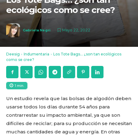
ecológicos como se cree?
Mayo 22, 2022
Gabriela Negri
Deesig
Indumentaria
Los Tote Bags... ¿son tan ecológicos
como se cree?
1
min.
Un estudio revela que las bolsas de algodón deben
usarse todos los días durante 54 años para
contrarrestar su impacto ambiental, ya que son
difíciles de reciclar; para su producción se necesitan
muchas cantidades de agua y energía. En otras