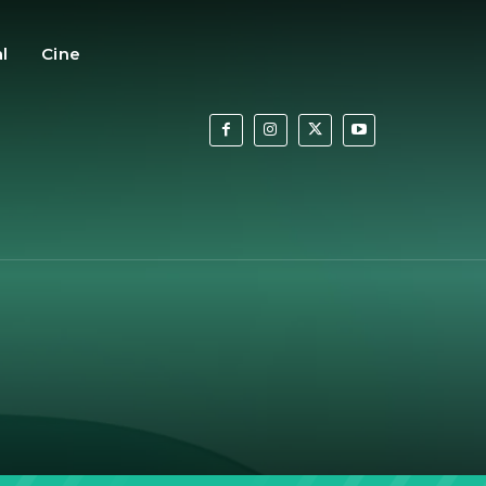
al
Cine